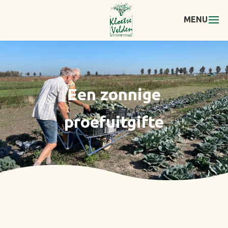
Een zonnige
proefuitgifte