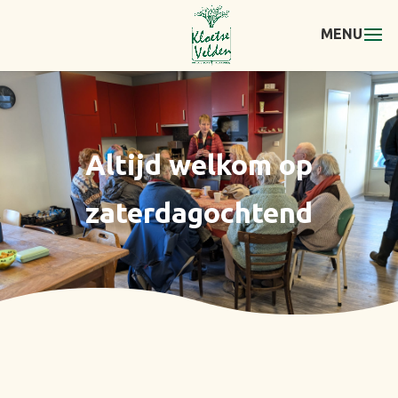
Altijd welkom op
zaterdagochtend