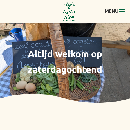
Altijd welkom op
zaterdagochtend