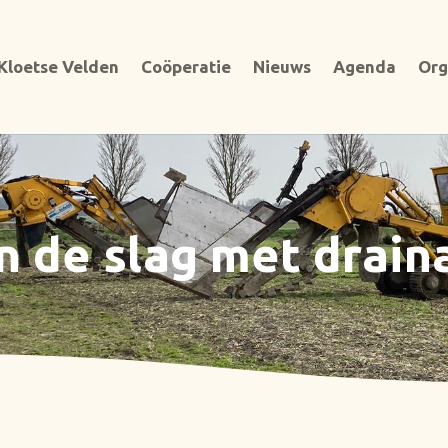
Kloetse Velden
Coöperatie
Nieuws
Agenda
Org
n de slag met drain