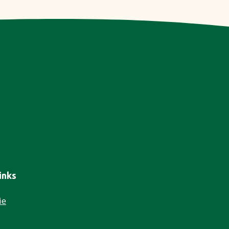
inks
ie