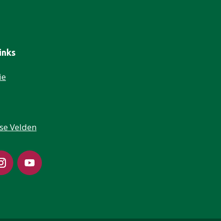
inks
ie
tse Velden